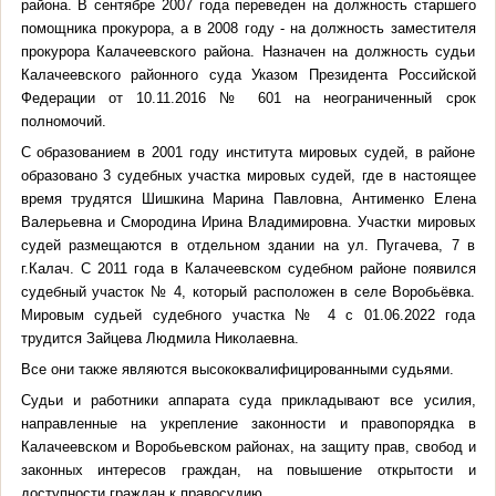
района. В сентябре 2007 года переведен на должность старшего
помощника прокурора, а в 2008 году - на должность заместителя
прокурора Калачеевского района. Назначен на должность судьи
Калачеевского районного суда Указом Президента Российской
Федерации от 10.11.2016 № 601 на неограниченный срок
полномочий.
С образованием в 2001 году института мировых судей, в районе
образовано 3 судебных участка мировых судей, где в настоящее
время трудятся Шишкина Марина Павловна, Антименко Елена
Валерьевна и Смородина Ирина Владимировна. Участки мировых
судей размещаются в отдельном здании на ул. Пугачева, 7 в
г.Калач. С 2011 года в Калачеевском судебном районе появился
судебный участок № 4, который расположен в селе Воробьёвка.
Мировым судьей судебного участка № 4 с 01.06.2022 года
трудится Зайцева Людмила Николаевна.
Все они также являются высококвалифицированными судьями.
Судьи и работники аппарата суда прикладывают все усилия,
направленные на укрепление законности и правопорядка в
Калачеевском и Воробьевском районах, на защиту прав, свобод и
законных интересов граждан, на повышение открытости и
доступности граждан к правосудию.