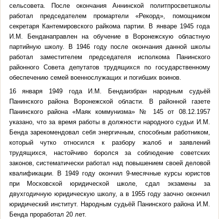
сельсовета. После окончания Аннинской политпросветшколы
работал председателем промартели «Рекорд», помощником
секретаря Кантемировского райкома партии. В январе 1945 года
И.М. Бенданаправлен на обучение в Воронежскую областную
партийную школу. В 1946 году после окончания данной школы
работал заместителем председателя исполкома Панинского
районного Совета депутатов трудящихся по государственному
обеспечению семей военнослужащих и погибших воинов.
16 января 1949 года И.М. Бендаизбран народным судьёй
Панинского района Воронежской области. В районной газете
Панинского района «Маяк коммунизма» № 145 от 08.12.1957
указано, что за время работы в должности народного судьи И.М.
Бенда зарекомендовал себя энергичным, способным работником,
который чутко относился к разбору жалоб и заявлений
трудящихся, настойчиво боролся за соблюдение советских
законов, систематически работал над повышением своей деловой
квалификации. В 1949 году окончил 9-месячные курсы юристов
при Московской юридической школе, сдал экзамены за
двухгодичную юридическую школу, а в 1955 году заочно окончил
юридический институт. Народным судьёй Панинского района И.М.
Бенда проработал 20 лет.