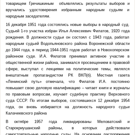
товарищем Гречишкиным объявлялись результаты выборов и
вручались удостоверения избранным народным судьям и
народным заседателям.
16 декабря 1951 года состоялись новые выборы в народный суд.
Судьей 1-го участка избран Илья Алексеевич Филатов, 1920 года
рождения. В должности судьи он состоял с 1943 года, работал
народным судьей Водопьяновского района Воронежской области
до 1944 года, в период 1944-1951 годов работал в Новохоперском
районном суде. И.А. Филатов принимал активное участие в
общественной жизни района, занимался просвещением в правовой
сфере, выступал с лекциями на политические темы, являлся
внештатным пропагандистом РК ВКП(б). Местная газета
«Ленинский путь» отмечала, что Филатов И.А. постоянно
повышает свою деловую квалификацию – читает книги и журналы
по правовым вопросам, изучает судебную практику Верховного
суда СССР. По итогам выборов, состоявшихся 12 декабря 1954
года, он вновь избирается на должность народного судьи
Калачеевского района
В октябре 1957 года ликвидированы Меловатский и
Старокриушанский районы, в которых действовали
самостоятельные народные суды. На основании распоряжения