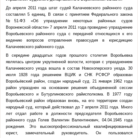
До апреля 2011 года штат судей Калачеевского районного суда
составлял 5 единиц. В связи с принятием Федерального закона
№51-ФЗ «Об упразднении некоторых районных судов
Воронежской области» 7 апреля 2011 года проведено упразднение
Воробьевского районного суда с передачей относящихся к его
ведению вопросов отправления правосудия в юрисдикцию
Калачеевского районного суда.
В середине двадцатых годов прошлого столетия Воробьевка
являлась центром укрупненной волости, которая с упразднением
Калачеевского уезда вошла в состав Новохоперского уезда. 30
июля 1928 года решением ВЦИК и СНК РСФСР образован
Воробьёвский район, создан народный суд. 21 января 1962 года
район упразднен на основании решения объединенной сессии
Воробьевского и Бутурлиновского райисполкома. В 1977 году
Воробьевский район образован вновь, на его территории создан
народный суд, который действовал до 7 апреля 2011 года. Много
лет отдал работе в должности председателя Воробьевского
районного суда Голев Валентин Валентинович, 04.04.1945 года
рождения. Это высокопрофессиональный квалифицированный
юрист, замечательный руководитель. Он пользовался