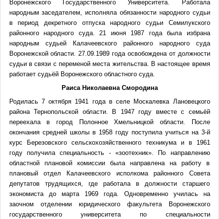
Воронежского Государственного Университета. Работала
народным заседателем, исполняла обязанности народного судьи
в период декретного отпуска народного судьи Семилукского
районного народного суда. 21 июня 1987 года была избрана
народным судьей Калачеевского районного народного суда
Воронежской области. 27.09.1989 года освобождена от должности
судьи в связи с переменой места жительства. В настоящее время
работает судьёй Воронежского областного суда.
Раиса Николаевна Смородина
Родилась 7 октября 1941 года в селе Москалевка Лановецкого
района Тернопольской области. В 1947 году вместе с семьёй
переехала в город Полонное Хмельницкой области. После
окончания средней школы в 1958 году поступила учиться на 3-й
курс Березовского сельскохозяйственного техникума и в 1961
году получила специальность - «зоотехник». По направлению
областной плановой комиссии была направлена на работу в
плановый отдел Калачеевского исполкома районного Совета
депутатов трудящихся, где работала в должности старшего
экономиста до марта 1969 года. Одновременно училась на
заочном отделении юридического факультета Воронежского
государственного университета по специальности