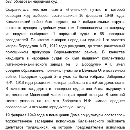
был образован народный суд.
Сохранилась местная газета «Ленинский путь», в которой
освещен ход выборов, состоявшихся 16 февраля 1949 года.
Калачеевский район был поделен на 2 избирательных округа,
соответствующих судебным участкам. Голосованием по каждому
из округов выбирался 1 народный судья и 65 народных
заседателей. По итогам выборов народным судьей 1-го участка
избран Бородулин А.П., 1912 года рождения, до этого работавший
помощником прокурора Воробьевского района. В качестве
кандидата в народные судьи он был выдвинут коллективом
литейно-механического завода № 3. Бородулин А.П. имел
среднее образование, принимал участие в Великой Отечественной
войне.
Народным судьей 2-го участка была избрана Заборенко
Н.Ф., 1918 года рождения, которая работала в этой же должности.
В качестве кандидата в народные судьи она была выдвинута
коллективом Манинской машинно-тракторной станции. В местной
газете указано на то, что Заборенко Н.Ф. имела среднее
образование и окончила юридическую школу.
19 февраля 1949 года в помещении Дома соцкультуры состоялось
торжественное заседание исполкома Калачеевского райсовета
депутатов трудящихся, на котором председателем исполкома