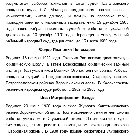
результатам выборов зачислен в штат судей Калачеевского
народного суда. Д.И. Мальцев поддерживал тесную связь с
избирателями, читал доклады и лекции на правовые темы,
проводил занятия с народными заседателями. 19 декабря 1965
года вновь избран народным судьей и работал в указанной
должности до 13 декабря 1970 года. Переведен в Новоусманский
районный народный суд, где работал до 15 марта 1985 года.
Федор Иванович Пономарев
Родился 18 ноября 1922 года. Окончил Ростовскую двухгодичную
юридическую школу, а затем Всесоюзный юридический заочный
институт, был участником Великой Отечественной войны. Работал
народным судьей в Рождественскохавском, Старокриушанском,
Петропавловском районах Воронежской области. В Калачеевском
районном народном суде работал с 1962 по 1965 годы.
Иван Митрофанович Бенда
Родился 20 июня 1920 года в селе Журавка Кантемировского
района Воронежской области. После окончания семилетней школы
работал учителем в Журавской школе. Затем окончил курсы
счетоводов, стал работать помощником счетовода колхоза
«Свободная жизнь». В 1938 году избран секретарем Журавского