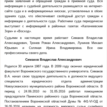
прием заявлений и обращений граждан в приемной суда. Вся
информация о судебной деятельности размещается на интернет-
сайте суда и в информационных киосках, установленных в обоих
зданиях суда, что обеспечивает свободный доступ граждан к
информации о деятельности суда. Работники суда периодически
выступают с информацией в районных газетах «Калачеевские
Зори» и «Восход».
Судьями в настоящее время работают Симаков Владислав
Александрович, Тронев Роман Александрович, Лукинов Михаил
Юрьевич и Соляная Ирина Владимировна. Все они
профессионалы своего дела.
Симаков Владислав Александрович
Родился 30 апреля 1987 года. В 2009 году окончил юридический
факультет Воронежского государственного университета. Симаков
В.А. начал свою трудовую деятельность в должности ведущего
специалиста юридического отдела администрации
Новоусманского муниципального района Воронежской области. В
период с 24.06.2010 по 31.05.2016 работал помощником
председателя Панинского районного суда Воронежской области.
Постановлением Воронежской областной Думы № 441-VI-ОД от
26.05.2016 назначен на должность мирового судьи судебного