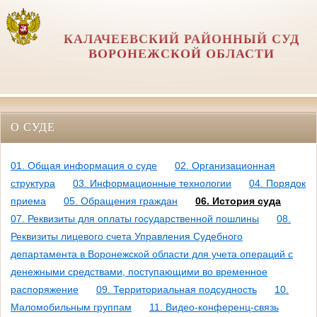
КАЛАЧЕЕВСКИЙ РАЙОННЫЙ СУД
ВОРОНЕЖСКОЙ ОБЛАСТИ
О СУДЕ
01. Общая информация о суде
02. Организационная
структура
03. Информационные технологии
04. Порядок
приема
05. Обращения граждан
06. История суда
07. Реквизиты для оплаты государственной пошлины
08.
Реквизиты лицевого счета Управления Судебного
департамента в Воронежской области для учета операций с
денежными средствами, поступающими во временное
распоряжение
09. Территориальная подсудность
10.
Маломобильным группам
11. Видео-конференц-связь