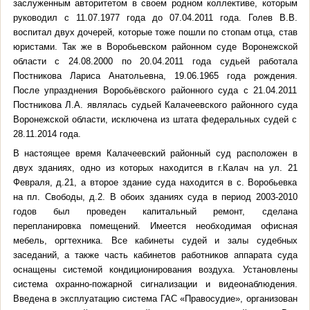
заслуженным авторитетом в своем родном коллективе, которым
руководил с 11.07.1977 года до 07.04.2011 года. Голев В.В.
воспитал двух дочерей, которые тоже пошли по стопам отца, став
юристами. Так же в Воробьевском районном суде Воронежской
области с 24.08.2000 по 20.04.2011 года судьей работала
Постникова Лариса Анатольевна, 19.06.1965 года рождения.
После упразднения Воробьёвского районного суда с 21.04.2011
Постникова Л.А. являлась судьей Калачеевского районного суда
Воронежской области, исключена из штата федеральных судей с
28.11.2014 года.
В настоящее время Калачеевский районный суд расположен в
двух зданиях, одно из которых находится в г.Калач на ул. 21
Февраля, д.21, а второе здание суда находится в с. Воробьевка
на пл. Свободы, д.2. В обоих зданиях суда в период 2003-2010
годов был проведен капитальный ремонт, сделана
перепланировка помещений. Имеется необходимая офисная
мебель, оргтехника. Все кабинеты судей и залы судебных
заседаний, а также часть кабинетов работников аппарата суда
оснащены системой кондиционирования воздуха. Установлены
система охранно-пожарной сигнализации и видеонаблюдения.
Введена в эксплуатацию система ГАС «Правосудие», организован