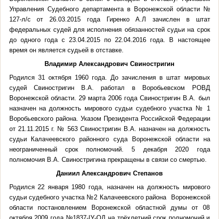
Управления Судебного департамента в Воронежской области №
127-л/с от 26.03.2015 года Гиренко А.Л зачислен в штат
федеральных судей для исполнения обязанностей судьи на срок
до одного года с 23.04.2015 по 22.04.2016 года. В настоящее
время он является судьей в отставке.
Владимир Александрович Свиностригин
Родился 31 октября 1960 года. До зачисления в штат мировых
судей Свиностригин В.А. работал в Воробьевском РОВД
Воронежской области. 29 марта 2006 года Свиностригин В.А. был
назначен на должность мирового судьи судебного участка № 1
Воробьевского района. Указом Президента Российской Федерации
от 21.11.2015 г. № 563 Свиностригин В.А. назначен на должность
судьи Калачеевского районного суда Воронежской области на
неограниченный срок полномочий. 5 декабря 2020 года
полномочия В.А. Свиностригина прекращены в связи со смертью.
Даниил Александрович Степанов
Родился 22 января 1980 года, назначен на должность мирового
судьи судебного участка №2 Калачеевского района Воронежской
области постановлением Воронежской областной думы от 08
октября 2009 года №1837-IУ-ОД на трёхлетний срок полномочий и