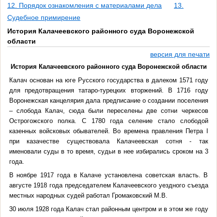
12. Порядок ознакомления с материалами дела
13.
Судебное примирение
История Калачеевского районного суда Воронежской
области
версия для печати
История Калачеевского районного суда Воронежской области
Калач основан на юге Русского государства в далеком 1571 году
для предотвращения татаро-турецких вторжений. В 1716 году
Воронежская канцелярия дала предписание о создании поселения
– слобода Калач, сюда были переселены две сотни черкесов
Острогожского полка. С 1780 года селение стало слободой
казенных войсковых обывателей. Во времена правления Петра I
при казачестве существовала Калачеевская сотня - так
именовали суды в то время, судьи в нее избирались сроком на 3
года.
В ноябре 1917 года в Калаче установлена советская власть. В
августе 1918 года председателем Калачеевского уездного съезда
местных народных судей работал Громаковский М.В.
30 июля 1928 года Калач стал районным центром и в этом же году