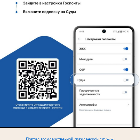
Портал
государственной
гражданской
службы