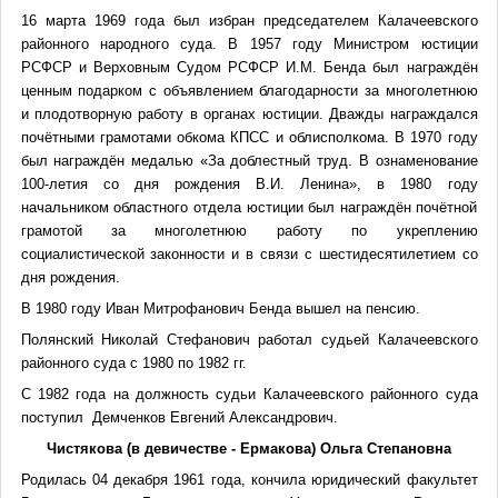
16 марта 1969 года был избран председателем Калачеевского
районного народного суда. В 1957 году Министром юстиции
РСФСР и Верховным Судом РСФСР И.М. Бенда был награждён
ценным подарком с объявлением благодарности за многолетнюю
и плодотворную работу в органах юстиции. Дважды награждался
почётными грамотами обкома КПСС и облисполкома. В 1970 году
был награждён медалью «За доблестный труд. В ознаменование
100-летия со дня рождения В.И. Ленина», в 1980 году
начальником областного отдела юстиции был награждён почётной
грамотой за многолетнюю работу по укреплению
социалистической законности и в связи с шестидесятилетием со
дня рождения.
В 1980 году Иван Митрофанович Бенда вышел на пенсию.
Полянский Николай Стефанович работал судьей Калачеевского
районного суда с 1980 по 1982 гг.
С 1982 года на должность судьи Калачеевского районного суда
поступил Демченков Евгений Александрович.
Чистякова (в девичестве - Ермакова) Ольга Степановна
Родилась 04 декабря 1961 года, кончила юридический факультет