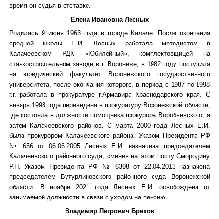
время он судья в отставке.
Елена Ивановна Лесных
Родилась 9 июня 1963 года в городе Калаче. После окончания
средней школы Е.И. Лесных работала методистом в
Калачеевском РДК «Юбилейный», комплектовщицей на
станкостроительном заводе в г. Воронеже, в 1982 году поступила
на юридический факультет Воронежского государственного
университета, после окончания которого, в период с 1987 по 1998
г.г. работала в прокуратуре г.Армавира Краснодарского края. С
января 1998 года переведена в прокуратуру Воронежской области,
где состояла в должности помощника прокурора Воробьевского, а
затем Калачеевского районов. С марта 2000 года Лесных Е.И.
была прокурором Калачеевского района. Указом Президента РФ
№ 656 от 06.06.2005 Лесных Е.И. назначена председателем
Калачеевского районного суда, сменив на этом посту Смородину
Р.Н. Указом Президента РФ № 6398 от 22.04.2013 назначена
председателем Бутурлиновского районного суда Воронежской
области. В ноябре 2021 года Лесных Е.И. освобождена от
занимаемой должности в связи с уходом на пенсию.
Владимир Петрович Брехов