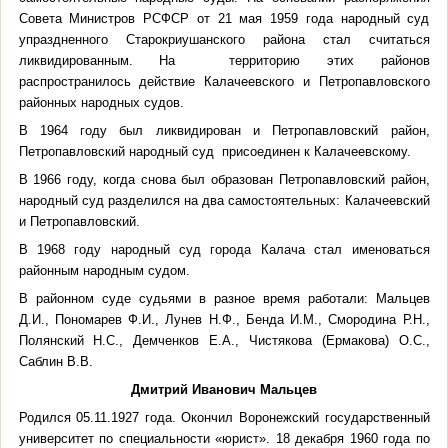
Совета Министров РСФСР от 21 мая 1959 года народный суд
упраздненного Старокриушанского района стал считаться
ликвидированным. На территорию этих районов
распространилось действие Калачеевского и Петропавловского
районных народных судов.
В 1964 году был ликвидирован и Петропавловский район,
Петропавловский народный суд присоединен к Калачеевскому.
В 1966 году, когда снова был образован Петропавловский район,
народный суд разделился на два самостоятельных: Калачеевский
и Петропавловский.
В 1968 году народный суд города Калача стал именоваться
районным народным судом.
В районном суде судьями в разное время работали: Мальцев
Д.И., Пономарев Ф.И., Лунев Н.Ф., Бенда И.М., Смородина Р.Н.,
Полянский Н.С., Демченков Е.А., Чистякова (Ермакова) О.С.,
Саблин В.В.
Дмитрий Иванович Мальцев
Родился 05.11.1927 года. Окончил Воронежский государственный
университет по специальности «юрист». 18 декабря 1960 года по