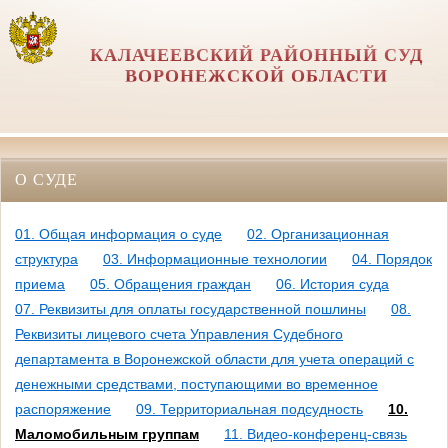
КАЛАЧЕЕВСКИЙ РАЙОННЫЙ СУД
ВОРОНЕЖСКОЙ ОБЛАСТИ
О СУДЕ
01. Общая информация о суде
02. Организационная
структура
03. Информационные технологии
04. Порядок
приема
05. Обращения граждан
06. История суда
07. Реквизиты для оплаты государственной пошлины
08.
Реквизиты лицевого счета Управления Судебного
департамента в Воронежской области для учета операций с
денежными средствами, поступающими во временное
распоряжение
09. Территориальная подсудность
10.
Маломобильным группам
11. Видео-конференц-связь