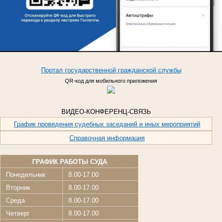
Портал
государственной
гражданской
службы
QR-код для мобильного приложения
ВИДЕО-КОНФЕРЕНЦ-СВЯЗЬ
График проведения судебных заседаний и иных мероприятий
Справочная информация
ГРАФИК РАБОТЫ СУДА
Понедельник
8.00-17.00
Вторник
8.00-17.00
Среда
8.00-17.00
Четверг
8.00-17.00