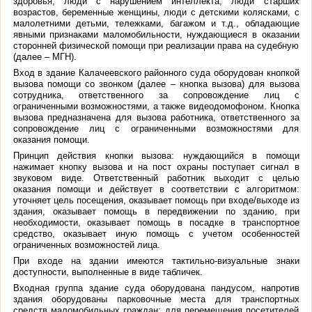
здоровья, люди с нарушением интеллекта, люди старших
возрастов, беременные женщины, люди с детскими колясками, с
малолетними детьми, тележками, багажом и т.д., обладающие
явными признаками маломобильности, нуждающиеся в оказании
сторонней физической помощи при реализации права на судебную
(далее – МГН).
Вход в здание Калачеевского районного суда оборудован кнопкой
вызова помощи со звонком (далее – кнопка вызова) для вызова
сотрудника, ответственного за сопровождение лиц с
ограниченными возможностями, а также видеодомофоном. Кнопка
вызова предназначена для вызова работника, ответственного за
сопровождение лиц с ограниченными возможностями для
оказания помощи.
Принцип действия кнопки вызова: нуждающийся в помощи
нажимает кнопку вызова и на пост охраны поступает сигнал в
звуковом виде. Ответственный работник выходит с целью
оказания помощи и действует в соответствии с алгоритмом:
уточняет цель посещения, оказывает помощь при входе/выходе из
здания, оказывает помощь в передвижении по зданию, при
необходимости, оказывает помощь в посадке в транспортное
средство, оказывает иную помощь с учетом особенностей
ограниченных возможностей лица.
При входе на здании имеются тактильно-визуальные знаки
доступности, выполненные в виде табличек.
Входная группа здание суда оборудована пандусом, напротив
здания оборудованы парковочные места для транспортных
средств маломобильных граждан; для перемещения посетителей