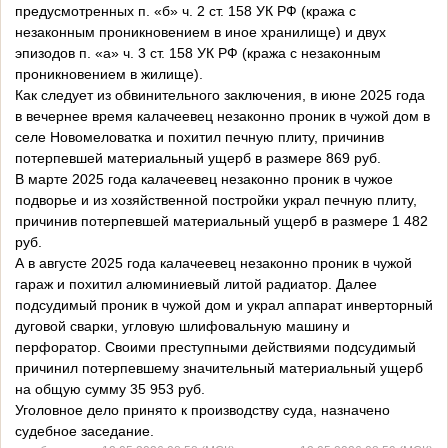
предусмотренных п. «б» ч. 2 ст. 158 УК РФ (кража с
незаконным проникновением в иное хранилище) и двух
эпизодов п. «а» ч. 3 ст. 158 УК РФ (кража с незаконным
проникновением в жилище).
Как следует из обвинительного заключения, в июне 2025 года
в вечернее время калачеевец незаконно проник в чужой дом в
селе Новомеловатка и похитил печную плиту, причинив
потерпевшей материальный ущерб в размере 869 руб.
В марте 2025 года калачеевец незаконно проник в чужое
подворье и из хозяйственной постройки украл печную плиту,
причинив потерпевшей материальный ущерб в размере 1 482
руб.
А в августе 2025 года калачеевец незаконно проник в чужой
гараж и похитил алюминиевый литой радиатор. Далее
подсудимый проник в чужой дом и украл аппарат инверторный
дуговой сварки, угловую шлифовальную машину и
перфоратор. Своими преступными действиями подсудимый
причинил потерпевшему значительный материальный ущерб
на общую сумму 35 953 руб.
Уголовное дело принято к производству суда, назначено
судебное заседание.