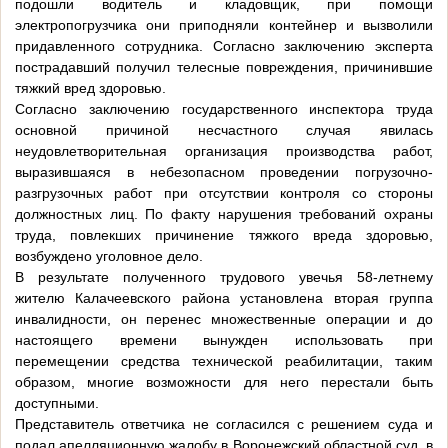
подошли водитель и кладовщик, при помощи
электропогрузчика они приподняли контейнер и вызволили
придавленного сотрудника. Согласно заключению эксперта
пострадавший получил телесные повреждения, причинившие
тяжкий вред здоровью.
Согласно заключению государственного инспектора труда
основной причиной несчастного случая явилась
неудовлетворительная организация производства работ,
выразившаяся в небезопасном проведении погрузочно-
разгрузочных работ при отсутствии контроля со стороны
должностных лиц. По факту нарушения требований охраны
труда, повлекших причинение тяжкого вреда здоровью,
возбуждено уголовное дело.
В результате полученного трудового увечья 58-летнему
жителю Калачеевского района установлена вторая группа
инвалидности, он перенес множественные операции и до
настоящего времени вынужден использовать при
перемещении средства технической реабилитации, таким
образом, многие возможности для него перестали быть
доступными.
Представитель ответчика не согласился с решением суда и
подал апелляционную жалобу в Воронежский областной суд, в