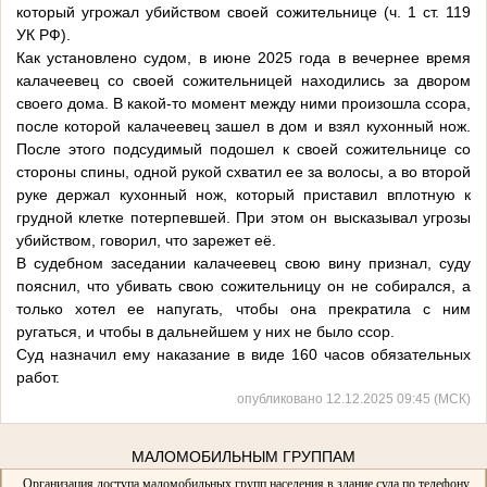
который угрожал убийством своей сожительнице (ч. 1 ст. 119
УК РФ).
Как установлено судом, в июне 2025 года в вечернее время
калачеевец со своей сожительницей находились за двором
своего дома. В какой-то момент между ними произошла ссора,
после которой калачеевец зашел в дом и взял кухонный нож.
После этого подсудимый подошел к своей сожительнице со
стороны спины, одной рукой схватил ее за волосы, а во второй
руке держал кухонный нож, который приставил вплотную к
грудной клетке потерпевшей. При этом он высказывал угрозы
убийством, говорил, что зарежет её.
В судебном заседании калачеевец свою вину признал, суду
пояснил, что убивать свою сожительницу он не собирался, а
только хотел ее напугать, чтобы она прекратила с ним
ругаться, и чтобы в дальнейшем у них не было ссор.
Суд назначил ему наказание в виде 160 часов обязательных
работ.
опубликовано 12.12.2025 09:45 (МСК)
МАЛОМОБИЛЬНЫМ ГРУППАМ
Организация доступа маломобильных групп населения в здание суда по телефону