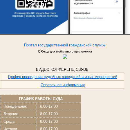
Портал
государственной
гражданской
службы
QR-код для мобильного приложения
ВИДЕО-КОНФЕРЕНЦ-СВЯЗЬ
График проведения судебных заседаний и иных мероприятий
Справочная информация
ГРАФИК РАБОТЫ СУДА
Понедельник
8.00-17.00
Вторник
8.00-17.00
Среда
8.00-17.00
Четверг
8.00-17.00