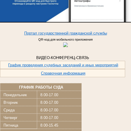
Портал
государственной
гражданской
службы
QR-код для мобильного приложения
ВИДЕО-КОНФЕРЕНЦ-СВЯЗЬ
График проведения судебных заседаний и иных мероприятий
Справочная информация
ГРАФИК РАБОТЫ СУДА
Понедельник
8.00-17.00
Вторник
8.00-17.00
Среда
8.00-17.00
Четверг
8.00-17.00
Пятница
8.00-15.45