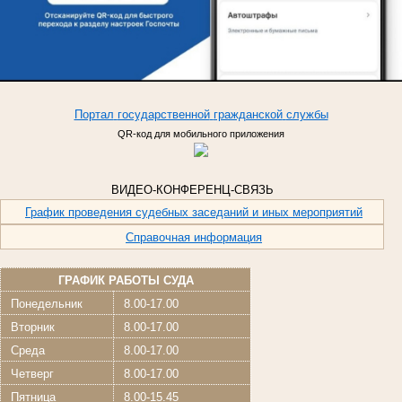
Портал
государственной
гражданской
службы
QR-код для мобильного приложения
ВИДЕО-КОНФЕРЕНЦ-СВЯЗЬ
График проведения судебных заседаний и иных мероприятий
Справочная информация
ГРАФИК РАБОТЫ СУДА
Понедельник
8.00-17.00
Вторник
8.00-17.00
Среда
8.00-17.00
Четверг
8.00-17.00
Пятница
8.00-15.45