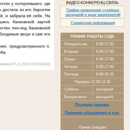
ВИДЕО-КОНФЕРЕНЦ-СВЯЗЬ
остях у потерпевшего, где
 достала из его барсетки
График проведения судебных
заседаний и иных мероприятий
й, и забрала её себе. На
шись банковской картой
Справочная информация
естен пин-код банковской
обходимые вещи и сам его
ГРАФИК РАБОТЫ СУДА
Понедельник
8.00-17.00
ия, предусмотренного п.
Вторник
8.00-17.00
рба.
Среда
8.00-17.00
ковано 07.11.2024 15:59 (МСК)
Четверг
8.00-17.00
Пятница
8.00-15.45
Перерыв 12.00-12.45
Суббота
выходной
Воскресенье
выходной
Порядок приема
Порядок обращения в суд
Прием граждан