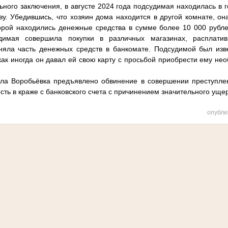
ьного заключения, в августе 2024 года подсудимая находилась в г
ву. Убедившись, что хозяин дома находится в другой комнате, она
торой находились денежные средства в сумме более 10 000 рубле
имая совершила покупки в различных магазинах, расплатив
няла часть денежных средств в банкомате. Подсудимой был изв
 как иногда он давал ей свою карту с просьбой приобрести ему не
ела Воробьёвка предъявлено обвинение в совершении преступлен
о есть в краже с банковского счета с причинением значительного уще
опубли