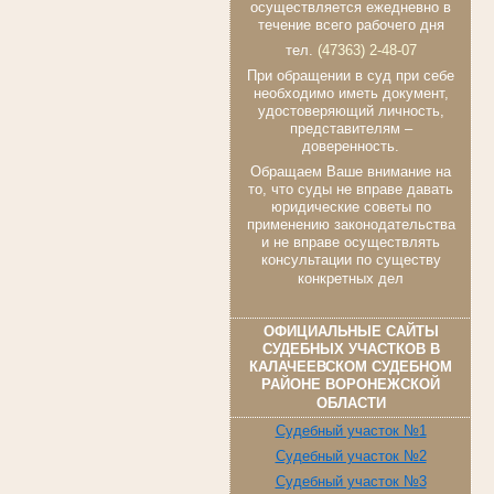
осуществляется ежедневно в
течение всего рабочего дня
тел.
(47363) 2-48-07
При обращении в суд при себе
необходимо иметь документ,
удостоверяющий личность,
представителям –
доверенность.
Обращаем Ваше внимание на
то, что суды не вправе давать
юридические советы по
применению законодательства
и не вправе осуществлять
консультации по существу
конкретных дел
ОФИЦИАЛЬНЫЕ САЙТЫ
СУДЕБНЫХ УЧАСТКОВ В
КАЛАЧЕЕВСКОМ СУДЕБНОМ
РАЙОНЕ ВОРОНЕЖСКОЙ
ОБЛАСТИ
Судебный участок №1
Судебный участок №2
Судебный участок №3