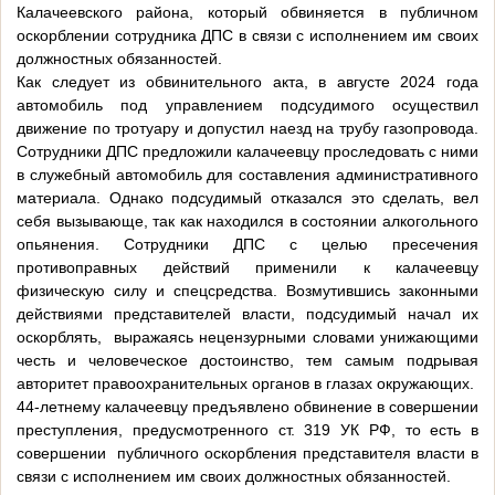
Калачеевского района, который обвиняется в публичном
оскорблении сотрудника ДПС в связи с исполнением им своих
должностных обязанностей.
Как следует из обвинительного акта, в августе 2024 года
автомобиль под управлением подсудимого осуществил
движение по тротуару и допустил наезд на трубу газопровода.
Сотрудники ДПС предложили калачеевцу проследовать с ними
в служебный автомобиль для составления административного
материала. Однако подсудимый отказался это сделать, вел
себя вызывающе, так как находился в состоянии алкогольного
опьянения. Сотрудники ДПС с целью пресечения
противоправных действий применили к калачеевцу
физическую силу и спецсредства. Возмутившись законными
действиями представителей власти, подсудимый начал их
оскорблять, выражаясь нецензурными словами унижающими
честь и человеческое достоинство, тем самым подрывая
авторитет правоохранительных органов в глазах окружающих.
44-летнему калачеевцу предъявлено обвинение в совершении
преступления, предусмотренного ст. 319 УК РФ, то есть в
совершении публичного оскорбления представителя власти в
связи с исполнением им своих должностных обязанностей.