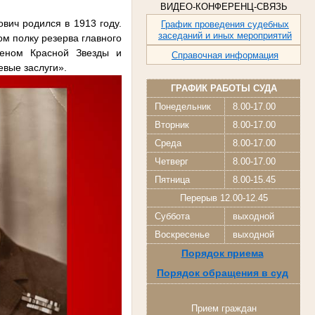
ВИДЕО-КОНФЕРЕНЦ-СВЯЗЬ
ич родился в 1913 году.
График проведения судебных
заседаний и иных мероприятий
м полку резерва главного
деном Красной Звезды и
Справочная информация
евые заслуги».
ГРАФИК РАБОТЫ СУДА
Понедельник
8.00-17.00
Вторник
8.00-17.00
Среда
8.00-17.00
Четверг
8.00-17.00
Пятница
8.00-15.45
Перерыв 12.00-12.45
Суббота
выходной
Воскресенье
выходной
Порядок приема
Порядок обращения в суд
Прием граждан