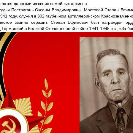
делятся данными из своих семейных архивов.
удьи Постригань Оксаны Владимировны, Мостовой Степан Ефимов
1941 году, служил в 302 гаубечном артиллерийском Краснознаменно
инское звание сержант. Степан Ефимович был награжден ор
Германией в Великой Отечественной войне 1941-1945 гг.», «За бо