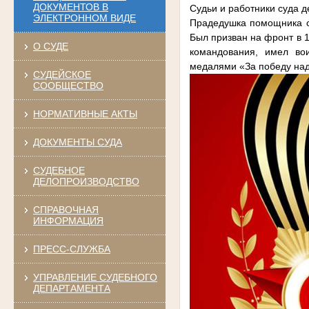
ДОКУМЕНТОВ В
Судьи и работники суда 
ЭЛЕКТРОННОМ ВИДЕ
Прадедушка помощника с
Был призван на фронт в 
О СУДЕ
командования, имел во
медалями «За победу над 
СУДЕЙСКОЕ
СООБЩЕСТВО
НОРМАТИВНЫЕ АКТЫ
ДОКУМЕНТЫ СУДА
СУДЕБНОЕ
ДЕЛОПРОИЗВОДСТВО
СПРАВОЧНАЯ
ИНФОРМАЦИЯ
ПРЕСС-СЛУЖБА
УПРАВЛЕНИЕ СУДЕБНОГО
ДЕПАРТАМЕНТА