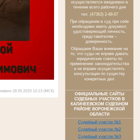
осуществляется ежедневно в
течение всего рабочего дня
тел.
(47363) 2-48-07
При обращении в суд при себе
необходимо иметь документ,
удостоверяющий личность,
представителям –
доверенность.
Обращаем Ваше внимание на
то, что суды не вправе давать
юридические советы по
применению законодательства
и не вправе осуществлять
консультации по существу
конкретных дел
ковано 28.05.2025 10:23 (МСК)
ОФИЦИАЛЬНЫЕ САЙТЫ
СУДЕБНЫХ УЧАСТКОВ В
КАЛАЧЕЕВСКОМ СУДЕБНОМ
РАЙОНЕ ВОРОНЕЖСКОЙ
ОБЛАСТИ
Судебный участок №1
Судебный участок №2
Судебный участок №3