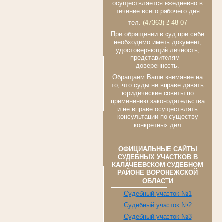
осуществляется ежедневно в
течение всего рабочего дня
тел.
(47363) 2-48-07
При обращении в суд при себе
необходимо иметь документ,
удостоверяющий личность,
представителям –
доверенность.
Обращаем Ваше внимание на
то, что суды не вправе давать
юридические советы по
применению законодательства
и не вправе осуществлять
консультации по существу
конкретных дел
ОФИЦИАЛЬНЫЕ САЙТЫ
СУДЕБНЫХ УЧАСТКОВ В
КАЛАЧЕЕВСКОМ СУДЕБНОМ
РАЙОНЕ ВОРОНЕЖСКОЙ
ОБЛАСТИ
Судебный участок №1
Судебный участок №2
Судебный участок №3