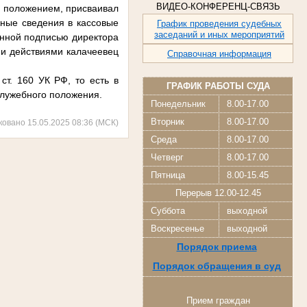
ВИДЕО-КОНФЕРЕНЦ-СВЯЗЬ
ым положением, присваивал
ные сведения в кассовые
График проведения судебных
заседаний и иных мероприятий
онной подписью директора
ми действиями калачеевец
Справочная информация
ст. 160 УК РФ, то есть в
ГРАФИК РАБОТЫ СУДА
служебного положения.
Понедельник
8.00-17.00
Вторник
8.00-17.00
ковано 15.05.2025 08:36 (МСК)
Среда
8.00-17.00
Четверг
8.00-17.00
Пятница
8.00-15.45
Перерыв 12.00-12.45
Суббота
выходной
Воскресенье
выходной
Порядок приема
Порядок обращения в суд
Прием граждан