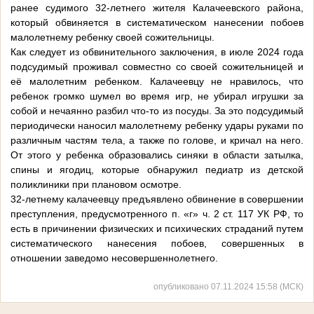
ранее судимого 32-летнего жителя Калачеевского района,
который обвиняется в систематическом нанесении побоев
малолетнему ребенку своей сожительницы.
Как следует из обвинительного заключения, в июле 2024 года
подсудимый проживал совместно со своей сожительницей и
её малолетним ребенком. Калачеевцу не нравилось, что
ребенок громко шумел во время игр, не убирал игрушки за
собой и нечаянно разбил что-то из посуды. За это подсудимый
периодически наносил малолетнему ребенку удары руками по
различным частям тела, а также по голове, и кричал на него.
От этого у ребенка образовались синяки в области затылка,
спины и ягодиц, которые обнаружил педиатр из детской
поликлиники при плановом осмотре.
32-летнему калачеевцу предъявлено обвинение в совершении
преступления, предусмотренного п. «г» ч. 2 ст. 117 УК РФ, то
есть в причинении физических и психических страданий путем
систематического нанесения побоев, совершенных в
отношении заведомо несовершеннолетнего.
опубликовано 07.11.2024 15:58 (МСК)